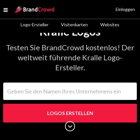
Site Logo
Einloggen
Open menu
Logo-Ersteller
Visitenkarten
Websites
Kralle Logos
Testen Sie BrandCrowd kostenlos! Der
weltweit führende Kralle Logo-
Ersteller.
Geben Sie den Namen Ihres Unternehmens ein
LOGOS ERSTELLEN