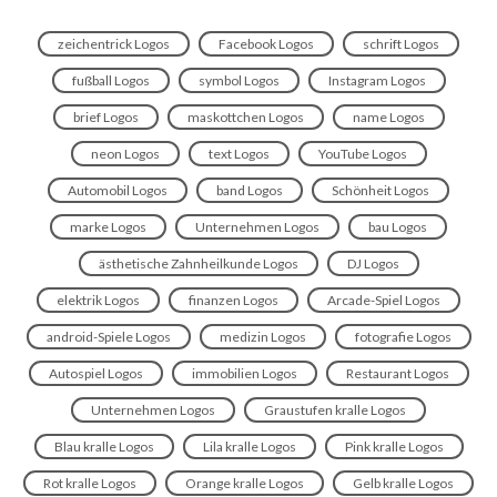
zeichentrick Logos
Facebook Logos
schrift Logos
fußball Logos
symbol Logos
Instagram Logos
brief Logos
maskottchen Logos
name Logos
neon Logos
text Logos
YouTube Logos
Automobil Logos
band Logos
Schönheit Logos
marke Logos
Unternehmen Logos
bau Logos
ästhetische Zahnheilkunde Logos
DJ Logos
elektrik Logos
finanzen Logos
Arcade-Spiel Logos
android-Spiele Logos
medizin Logos
fotografie Logos
Autospiel Logos
immobilien Logos
Restaurant Logos
Unternehmen Logos
Graustufen kralle Logos
Blau kralle Logos
Lila kralle Logos
Pink kralle Logos
Rot kralle Logos
Orange kralle Logos
Gelb kralle Logos