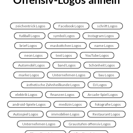
Offensiv-Logos ähneln
zeichentrick Logos
Facebook Logos
schrift Logos
fußball Logos
symbol Logos
Instagram Logos
brief Logos
maskottchen Logos
name Logos
neon Logos
text Logos
YouTube Logos
Automobil Logos
band Logos
Schönheit Logos
marke Logos
Unternehmen Logos
bau Logos
ästhetische Zahnheilkunde Logos
DJ Logos
elektrik Logos
finanzen Logos
Arcade-Spiel Logos
android-Spiele Logos
medizin Logos
fotografie Logos
Autospiel Logos
immobilien Logos
Restaurant Logos
Unternehmen Logos
Graustufen offensiv Logos