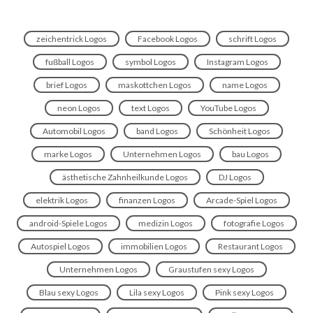
zeichentrick Logos
Facebook Logos
schrift Logos
fußball Logos
symbol Logos
Instagram Logos
brief Logos
maskottchen Logos
name Logos
neon Logos
text Logos
YouTube Logos
Automobil Logos
band Logos
Schönheit Logos
marke Logos
Unternehmen Logos
bau Logos
ästhetische Zahnheilkunde Logos
DJ Logos
elektrik Logos
finanzen Logos
Arcade-Spiel Logos
android-Spiele Logos
medizin Logos
fotografie Logos
Autospiel Logos
immobilien Logos
Restaurant Logos
Unternehmen Logos
Graustufen sexy Logos
Blau sexy Logos
Lila sexy Logos
Pink sexy Logos