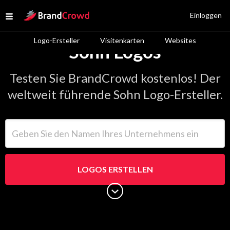
Site Logo
Einloggen
Open menu
Logo-Ersteller
Visitenkarten
Websites
Sohn Logos
Testen Sie BrandCrowd kostenlos! Der
weltweit führende Sohn Logo-Ersteller.
Geben Sie den Namen Ihres Unternehmens ein
LOGOS ERSTELLEN