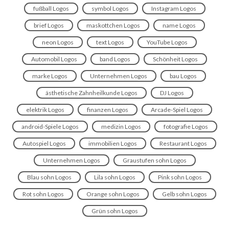
fußball Logos
symbol Logos
Instagram Logos
brief Logos
maskottchen Logos
name Logos
neon Logos
text Logos
YouTube Logos
Automobil Logos
band Logos
Schönheit Logos
marke Logos
Unternehmen Logos
bau Logos
ästhetische Zahnheilkunde Logos
DJ Logos
elektrik Logos
finanzen Logos
Arcade-Spiel Logos
android-Spiele Logos
medizin Logos
fotografie Logos
Autospiel Logos
immobilien Logos
Restaurant Logos
Unternehmen Logos
Graustufen sohn Logos
Blau sohn Logos
Lila sohn Logos
Pink sohn Logos
Rot sohn Logos
Orange sohn Logos
Gelb sohn Logos
Grün sohn Logos